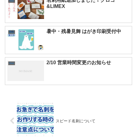
名刺用紙追加しました！クロコ
New
&LIMEX
暑中・残暑見舞 はがき印刷受付中
商品
2/10 営業時間変更のお知らせ
New
スピード名刺について