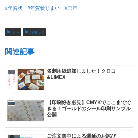
#年賀状 #年賀状じまい #巳年
New
お知らせ
関連記事
名刺用紙追加しました！クロコ
New
&LIMEX
【印刷好き必見】CMYKでここまでで
New
きる！ゴールドのシール印刷サンプル
公開
ご注文集中による遅延のお詫び
お知らせ