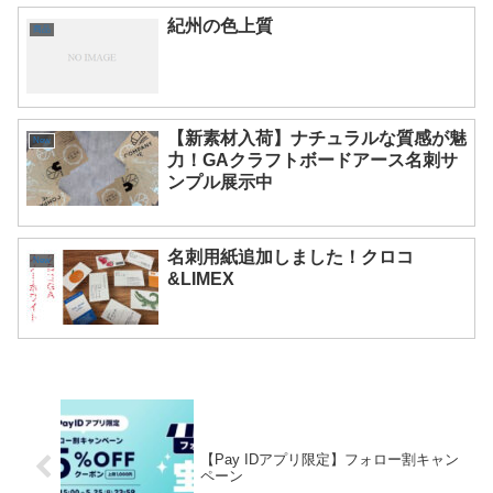
紀州の色上質
商品
【新素材入荷】ナチュラルな質感が魅
New
力！GAクラフトボードアース名刺サ
ンプル展示中
名刺用紙追加しました！クロコ
New
&LIMEX
【Pay IDアプリ限定】フォロー割キャン
ペーン